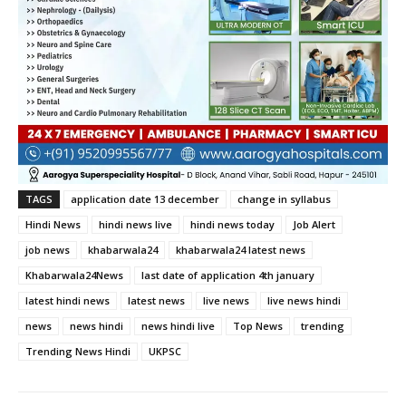
TAGS
application date 13 december
change in syllabus
Hindi News
hindi news live
hindi news today
Job Alert
job news
khabarwala24
khabarwala24 latest news
Khabarwala24News
last date of application 4th january
latest hindi news
latest news
live news
live news hindi
news
news hindi
news hindi live
Top News
trending
Trending News Hindi
UKPSC