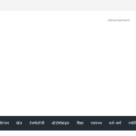
-Advertisement-
नोरंजन
खेल
टेक्नोलॉजी
ऑटोमोबाइल
शिक्षा
स्वास्थ्य
धर्म-कर्म
ज्योत