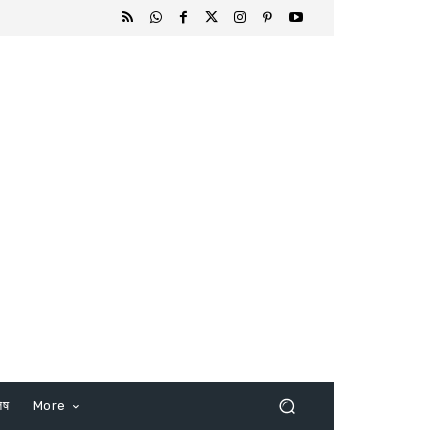
िष
More