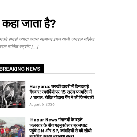
कहा जाता है?
 सबसे ज्यादा ध्यान सामान्य ज्ञान यानी जनरल नॉलेज
रल नॉलेज स्ट्रांग […]
BREAKING NEWS
Haryana: चरखी दादरी में दिनदहाड़े
गैंगवार! स्कॉर्पियो पर 15 राउंड फायरिंग में
7 घायल, रोहित गोदारा गैंग ने ली जिम्मेदारी
August 6, 2026
Hapur News गंगानदी के बढ़ते
जलस्तर के बीच गढ़मुक्तेश्वर ब्रजघाट
पहुंचे DM और SP, कांवड़ियों से की सीधी
बातचीत; सुरक्षा व्यवस्था सख्त