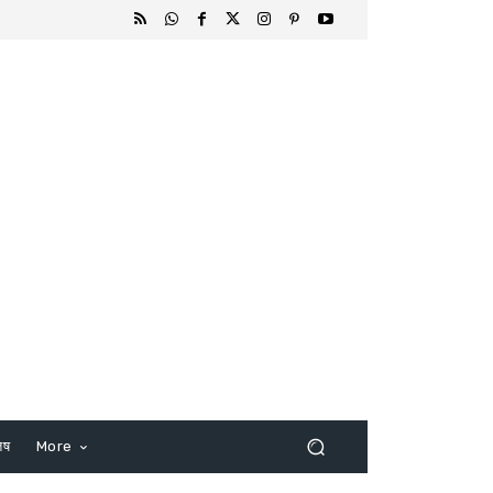
िष
More