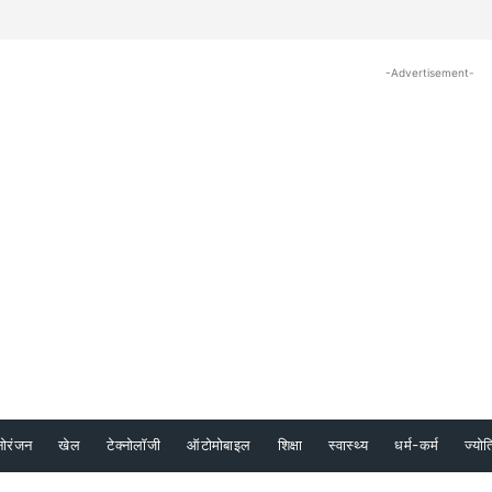
-Advertisement-
नोरंजन
खेल
टेक्नोलॉजी
ऑटोमोबाइल
शिक्षा
स्वास्थ्य
धर्म-कर्म
ज्योत