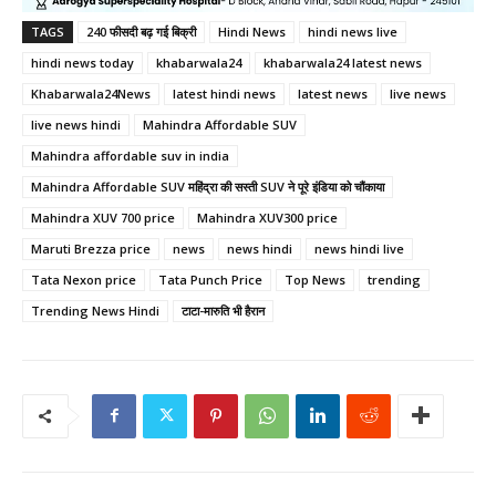
TAGS
240 फीसदी बढ़ गई बिक्री
Hindi News
hindi news live
hindi news today
khabarwala24
khabarwala24 latest news
Khabarwala24News
latest hindi news
latest news
live news
live news hindi
Mahindra Affordable SUV
Mahindra affordable suv in india
Mahindra Affordable SUV महिंद्रा की सस्ती SUV ने पूरे इंडिया को चौंकाया
Mahindra XUV 700 price
Mahindra XUV300 price
Maruti Brezza price
news
news hindi
news hindi live
Tata Nexon price
Tata Punch Price
Top News
trending
Trending News Hindi
टाटा-मारुति भी हैरान