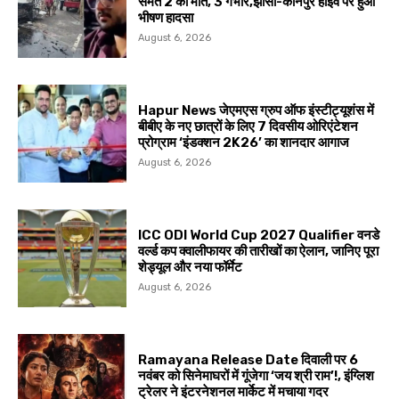
समेत 2 की मौत, 3 गंभीर,झांसी-कानपुर हाईवे पर हुआ
भीषण हादसा
August 6, 2026
Hapur News जेएमएस ग्रुप ऑफ इंस्टीट्यूशंस में
बीबीए के नए छात्रों के लिए 7 दिवसीय ओरिएंटेशन
प्रोग्राम ‘इंडक्शन 2K26’ का शानदार आगाज
August 6, 2026
ICC ODI World Cup 2027 Qualifier वनडे
वर्ल्ड कप क्वालीफायर की तारीखों का ऐलान, जानिए पूरा
शेड्यूल और नया फॉर्मेट
August 6, 2026
Ramayana Release Date दिवाली पर 6
नवंबर को सिनेमाघरों में गूंजेगा ‘जय श्री राम’!, इंग्लिश
ट्रेलर ने इंटरनेशनल मार्केट में मचाया गदर