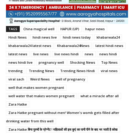
TAGS
China magical well
HAPUR (UP)
hapur news
Hindi News
hindi news live
hindi news today
khabarwala24
khabarwala24 latest news
Khabarwala24News
latest hindi news
latest news
live news
live news hindi
news
news hindi
news hindi live
pregnancy well
Shocking News
Top News
trending
Trending News
Trending News Hindi
viral news
viral sach
Weird News
well of pregnancy
well that makes women pregnant
well water that makes women pregnant
what a miracle after all
Zara Hatke
Zara Hatke pregnant without men! Women's womb gets filled after
drinking water from this well
Zara Hatke बिना पुरुषों के प्रेग्नेंट ! महिलाओं की इस कुएं का पानी पीने के बाद भर जाती है कोख