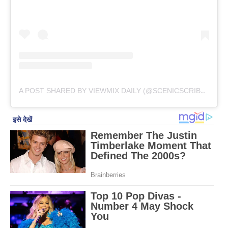
A POST SHARED BY VIEWMIX DAILY (@SCENICSCRIBBLES)