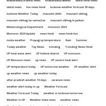
khabarwala24 latest news
Khabarwala24News
latest hindi news
latest news
live news hindi
lucknow weather forecast 30 days
lucknow Weather Today
mausam delhi
mausam vibhag
mausam vibhag ka samachar
mausam vibhag ki jankari
Meteorological Department
monsoon 2024
Monsoon 2024 Update
news hindi
news hindi live
noida weather
Prayagraj temperature
Rain
Summer
Today weather
Top News
trending
Trending News Hindi
UP heat wave alert
UP hottest district
UP monsoon
UP Monsoon news
up news
UP severe heat alert
UP temperature today
UP tomorrow weather
UP weather alert
up weather news
up weather today
uttar pradesh weather 10 days
varanasi news
weather alert today in up
Weather Forecast
Weather Forecast Today
weather in lucknow tomorrow
Weather in UP
Weather India news
weather news