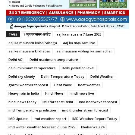
TAGS
7 जून का मौसम अपडेट
aaj ka mausam 7 June 2025
aaj ka mausam kaisa rahega
aaj ka mausam live
aaj ke mausam ki khabar
aaj mausam vibhag ka samachar
Delhi AQI
Delhi maximum temperature
delhi minimum temperature
Delhi pollution level
Delhi sky cloudy
Delhi Temperature Today
Delhi Weather
garmi weather forecast
Heat Wave
heat weather
Heavy rain in India
Hindi News
hindi news live
hindi news today
IMD forecast Delhi
imd heatwave forecast
imd Temperature prediction
imd thunder strom forecast
IMD Update
imd weather report
IMD Weather Report Today
imd winter weather forecast 7 June 2025
khabarwala24