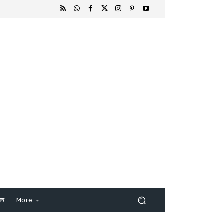
िष
More