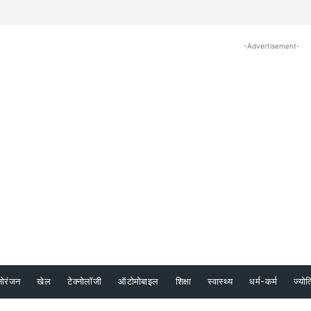
-Advertisement-
नोरंजन
खेल
टेक्नोलॉजी
ऑटोमोबाइल
शिक्षा
स्वास्थ्य
धर्म-कर्म
ज्योत