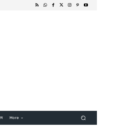
िष
More