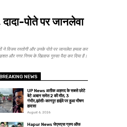
ादा-पोते पर जानलेवा
ं ने विजय रस्तोगी और उनके पोते पर जानलेवा हमला कर
ं दहशत और नगर निगम के खिलाफ गुस्सा पैदा कर दिया है।
BREAKING NEWS
UP News अतीक अहमद के सबसे छोटे
बेटे अबान समेत 2 की मौत, 3
गंभीर,झांसी-कानपुर हाईवे पर हुआ भीषण
हादसा
August 6, 2026
Hapur News जेएमएस ग्रुप ऑफ