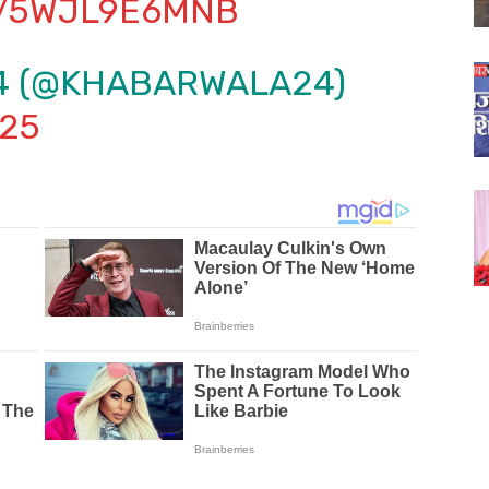
M/5WJL9E6MNB
4 (@KHABARWALA24)
025