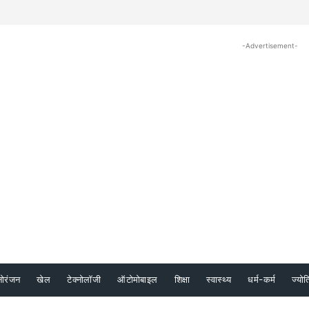
-Advertisement-
नोरंजन
खेल
टेक्नोलॉजी
ऑटोमोबाइल
शिक्षा
स्वास्थ्य
धर्म-कर्म
ज्योत