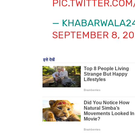
PIC.TWITTER.CO
— KHABARWALA2
SEPTEMBER 8, 2