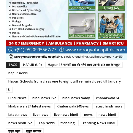
TAGS
HAPUR (UP)
Hapur 18 जनवरी तक बंद रहेंगे कक्षा एक से आठ तक के स्कूल
hapur news
Hapur: Schools from class one to eight will remain closed till January
18.
Hindi News
hindi news live
hindi news today
khabarwala24
khabarwala24 latest news
Khabarwala24News
latest hindi news
latest news
live news
live news hindi
news
news hindi
news hindi live
Top News
trending
Trending News Hindi
हापुड़ न्यूज़
हापुड़ समाचार