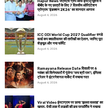
Hapur News जेएमएस ग्रुप ऑफ इंस्टीट्यूशंस में
बीबीए के नए छात्रों के लिए 7 दिवसीय ओरिएंटेशन
प्रोग्राम ‘इंडक्शन 2K26’ का शानदार आगाज
August 6, 2026
ICC ODI World Cup 2027 Qualifier वनडे
वर्ल्ड कप क्वालीफायर की तारीखों का ऐलान, जानिए पूरा
शेड्यूल और नया फॉर्मेट
August 6, 2026
Ramayana Release Date दिवाली पर 6
नवंबर को सिनेमाघरों में गूंजेगा ‘जय श्री राम’!, इंग्लिश
ट्रेलर ने इंटरनेशनल मार्केट में मचाया गदर
August 6, 2026
Viral Video इंस्टाग्राम पर छाया ‘झल्ला वल्लाह’ का
खुमार, देसी लुक में लड़की की इस परफॉर्मेंस ने मचाया