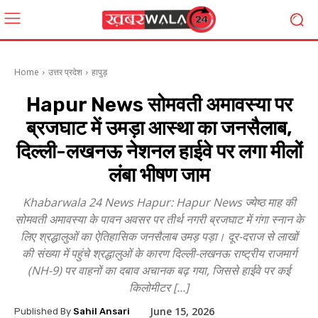
Home
उत्तर प्रदेश
हापुड़
Hapur News सोमवती अमावस्या पर
ब्रजघाट में उमड़ा आस्था का जनसैलाब,
दिल्ली-लखनऊ नेशनल हाईवे पर लगा मीलों
लंबा भीषण जाम
Khabarwala 24 News Hapur: Hapur News ज्येष्ठ माह की
सोमवती अमावस्या के पावन अवसर पर तीर्थ नगरी ब्रजघाट में गंगा स्नान के
लिए श्रद्धालुओं का ऐतिहासिक जनसैलाब उमड़ पड़ा। दूर-दराज से लाखों
की संख्या में पहुंचे श्रद्धालुओं के कारण दिल्ली-लखनऊ राष्ट्रीय राजमार्ग
(NH-9) पर वाहनों का दबाव अचानक बढ़ गया, जिससे हाईवे पर कई
किलोमीटर […]
June 15, 2026
Published By
Sahil Ansari