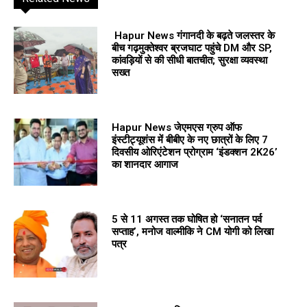
Hapur News गंगानदी के बढ़ते जलस्तर के
बीच गढ़मुक्तेश्वर ब्रजघाट पहुंचे DM और SP,
कांवड़ियों से की सीधी बातचीत; सुरक्षा व्यवस्था
सख्त
Hapur News जेएमएस ग्रुप ऑफ
इंस्टीट्यूशंस में बीबीए के नए छात्रों के लिए 7
दिवसीय ओरिएंटेशन प्रोग्राम ‘इंडक्शन 2K26’
का शानदार आगाज
5 से 11 अगस्त तक घोषित हो ‘सनातन पर्व
सप्ताह’, मनोज वाल्मीकि ने CM योगी को लिखा
पत्र