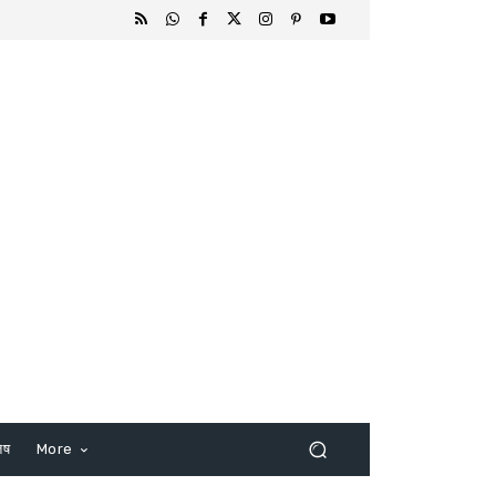
िष
More