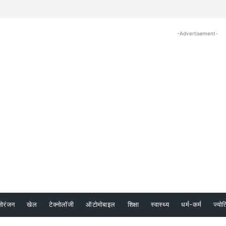
-Advertisement-
नोरंजन
खेल
टेक्नोलॉजी
ऑटोमोबाइल
शिक्षा
स्वास्थ्य
धर्म-कर्म
ज्योत