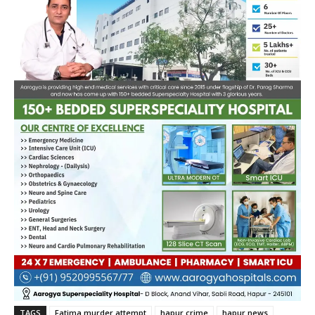
TAGS
Fatima murder attempt
hapur crime
hapur news