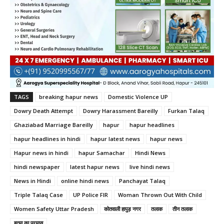
TAGS
breaking hapur news
Domestic Violence UP
Dowry Death Attempt
Dowry Harassment Bareilly
Furkan Talaq
Ghaziabad Marriage Bareilly
hapur
hapur headlines
hapur headlines in hindi
hapur latest news
hapur news
Hapur news in hindi
hapur Samachar
Hindi News
hindi newspaper
latest hapur news
live hindi news
News in Hindi
online hindi news
Panchayat Talaq
Triple Talaq Case
UP Police FIR
Woman Thrown Out With Child
Women Safety Uttar Pradesh
कोतवाली हापुड़ नगर
तलाक
तीन तलाक
हत्या का प्रयास