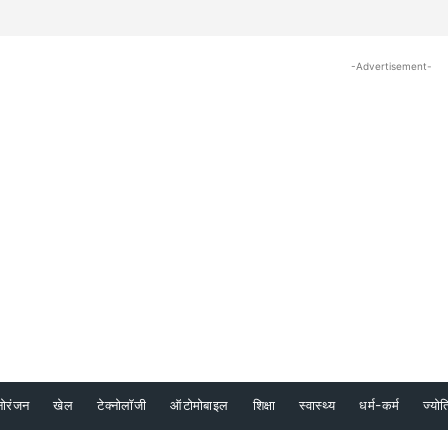
-Advertisement-
नोरंजन
खेल
टेक्नोलॉजी
ऑटोमोबाइल
शिक्षा
स्वास्थ्य
धर्म-कर्म
ज्योत