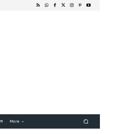
िष
More