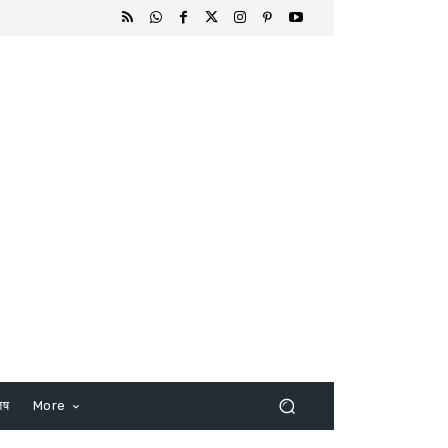
िष
More