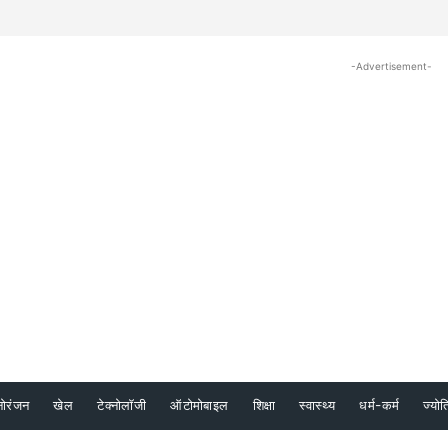
-Advertisement-
नोरंजन
खेल
टेक्नोलॉजी
ऑटोमोबाइल
शिक्षा
स्वास्थ्य
धर्म-कर्म
ज्योत