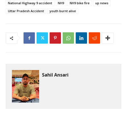
National Highway 9 accident
NH9
NH9 bike fire
up news
Uttar Pradesh Accident
youth burnt alive
Sahil Ansari