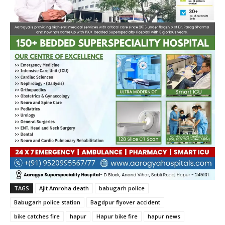
TAGS
Ajit Amroha death
babugarh police
Babugarh police station
Bagdpur flyover accident
bike catches fire
hapur
Hapur bike fire
hapur news