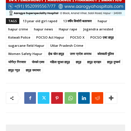
TAGS
13 year old girl raped
13 वर्षीय किशोरी बलात्कार
hapur
hapur crime
hapur news
Hapur rape
Jogendra arrested
Kotwali Police
POCSO Act Hapur
POCSO X
POCSO एक्ट हापुड़
sugarcane field Hapur
Uttar Pradesh Crime
Women Safety Hapur
ईख खेत हापुड़
उत्तर प्रदेश अपराध
कोतवाली पुलिस
जोगेंद्र गिरफ्तार
पोस्को एक्स
महिला सुरक्षा हापुड़
हापुड़
हापुड़ क्राइम
हापुड़ दुष्कर्म
हापुड़ न्यूज़
हापुड़ समाचार