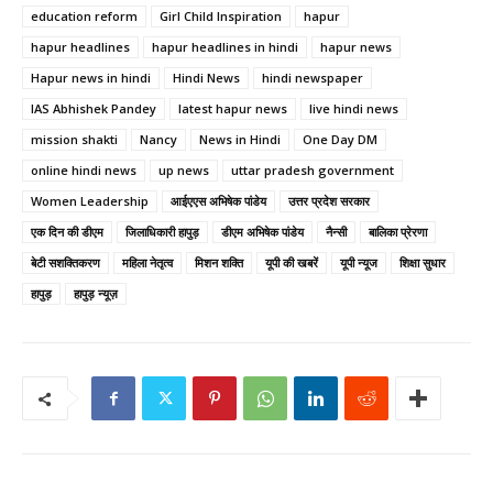
education reform
Girl Child Inspiration
hapur
hapur headlines
hapur headlines in hindi
hapur news
Hapur news in hindi
Hindi News
hindi newspaper
IAS Abhishek Pandey
latest hapur news
live hindi news
mission shakti
Nancy
News in Hindi
One Day DM
online hindi news
up news
uttar pradesh government
Women Leadership
आईएएस अभिषेक पांडेय
उत्तर प्रदेश सरकार
एक दिन की डीएम
जिलाधिकारी हापुड़
डीएम अभिषेक पांडेय
नैन्सी
बालिका प्रेरणा
बेटी सशक्तिकरण
महिला नेतृत्व
मिशन शक्ति
यूपी की खबरें
यूपी न्यूज
शिक्षा सुधार
हापुड़
हापुड़ न्यूज़