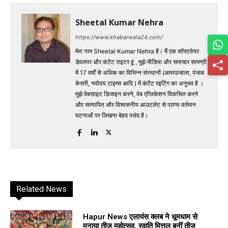
Sheetal Kumar Nehra
https://www.khabarwala24.com/
मेरा नाम Sheetal Kumar Nehra है। मैं एक सॉफ्टवेयर
डेवलपर और कंटेंट राइटर हूं , मुझे मीडिया और समाचार सामग्री
में 17 वर्षों से अधिक का विभिन्न संस्थानों (अमरउजाला, पंजाब
केसरी, नवोदय टाइम्स आदि ) में कंटेंट रइटिंग का अनुभव है ।
मुझे वेबसाइट डिजाइन करने, वेब एप्लिकेशन विकसित करने
और सत्यापित और विश्वसनीय आउटलेट से प्राप्त वर्तमान
घटनाओं पर लिखना बेहद पसंद है।
Related News
Hapur News एलायंस क्लब ने धूमधाम से
मनाया तीज महोत्सव, स्वाति मित्तल बनीं तीज