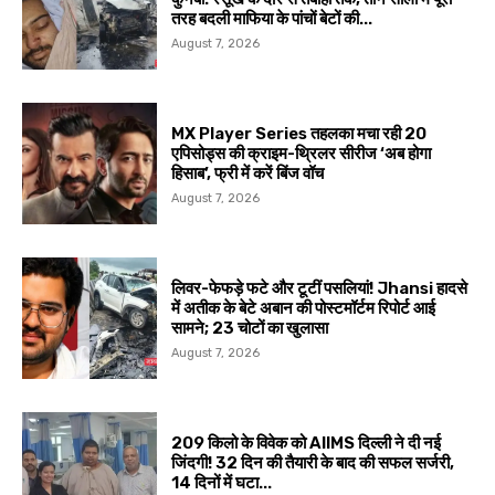
तरह बदली माफिया के पांचों बेटों की...
August 7, 2026
MX Player Series तहलका मचा रही 20
एपिसोड्स की क्राइम-थ्रिलर सीरीज ‘अब होगा
हिसाब’, फ्री में करें बिंज वॉच
August 7, 2026
लिवर-फेफड़े फटे और टूटीं पसलियां! Jhansi हादसे
में अतीक के बेटे अबान की पोस्टमॉर्टम रिपोर्ट आई
सामने; 23 चोटों का खुलासा
August 7, 2026
209 किलो के विवेक को AIIMS दिल्ली ने दी नई
जिंदगी! 32 दिन की तैयारी के बाद की सफल सर्जरी,
14 दिनों में घटा...