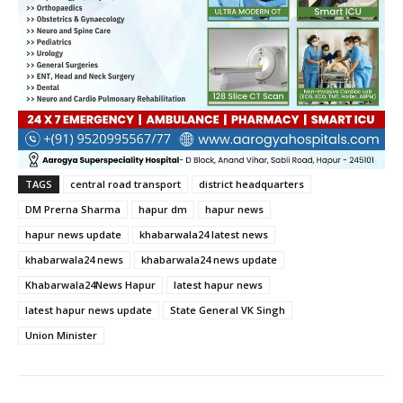
TAGS
central road transport
district headquarters
DM Prerna Sharma
hapur dm
hapur news
hapur news update
khabarwala24 latest news
khabarwala24 news
khabarwala24 news update
Khabarwala24News Hapur
latest hapur news
latest hapur news update
State General VK Singh
Union Minister