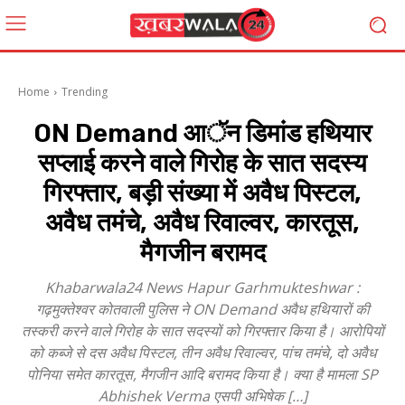
Home
Trending
ON Demand आॅन डिमांड हथियार
सप्लाई करने वाले गिरोह के सात सदस्य
गिरफ्तार, बड़ी संख्या में अवैध पिस्टल,
अवैध तमंचे, अवैध रिवाल्वर, कारतूस,
मैगजीन बरामद
Khabarwala24 News Hapur Garhmukteshwar :
गढ़मुक्तेश्वर कोतवाली पुलिस ने ON Demand अवैध हथियारों की
तस्करी करने वाले गिरोह के सात सदस्यों को गिरफ्तार किया है। आरोपियों
को कब्जे से दस अवैध पिस्टल, तीन अवैध रिवाल्वर, पांच तमंचे, दो अवैध
पोनिया समेत कारतूस, मैगजीन आदि बरामद किया है। क्या है मामला SP
Abhishek Verma एसपी अभिषेक […]