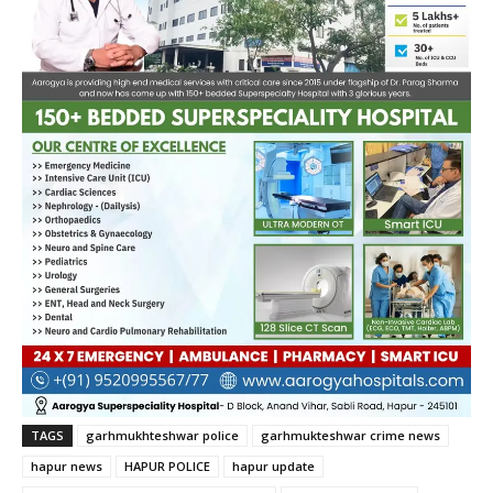
TAGS
garhmukhteshwar police
garhmukteshwar crime news
hapur news
HAPUR POLICE
hapur update