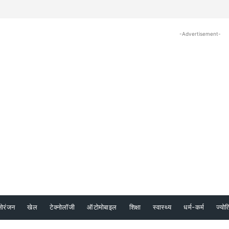
-Advertisement-
नोरंजन
खेल
टेक्नोलॉजी
ऑटोमोबाइल
शिक्षा
स्वास्थ्य
धर्म-कर्म
ज्योत