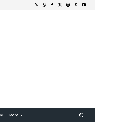
िष
More