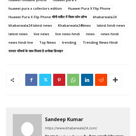
huawei pura x collectors edition
Huawei Pura X Flip Phone
Huawei Pura X Flip Phone चीनी मार्केट में फ्लिप फोन लॉन्च
khabarwala24
khabarwala24 latest news
Khabarwala24News
latest hindi news
latest news
live news
live news hindi
news
news hindi
news hindi live
Top News
trending
Trending News Hindi
दमदार फीचर्स के साथ मिलता है अनोखा डिजाइन
Sandeep Kumar
https://www.khabarwala24.com/