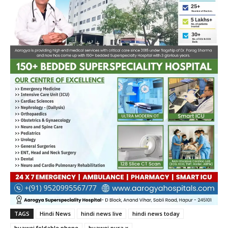
TAGS
Hindi News
hindi news live
hindi news today
huawei foldable phone
huawei pura x