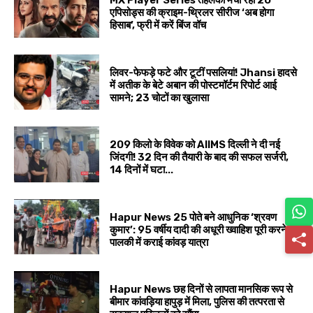
MX Player Series तहलका मचा रही 20
एपिसोड्स की क्राइम-थ्रिलर सीरीज ‘अब होगा
हिसाब’, फ्री में करें बिंज वॉच
लिवर-फेफड़े फटे और टूटीं पसलियां! Jhansi हादसे
में अतीक के बेटे अबान की पोस्टमॉर्टम रिपोर्ट आई
सामने; 23 चोटों का खुलासा
209 किलो के विवेक को AIIMS दिल्ली ने दी नई
जिंदगी! 32 दिन की तैयारी के बाद की सफल सर्जरी,
14 दिनों में घटा...
Hapur News 25 पोते बने आधुनिक ‘श्रवण
कुमार’: 95 वर्षीय दादी की अधूरी ख्वाहिश पूरी करने
पालकी में कराई कांवड़ यात्रा
Hapur News छह दिनों से लापता मानसिक रूप से
बीमार कांवड़िया हापुड़ में मिला, पुलिस की तत्परता से