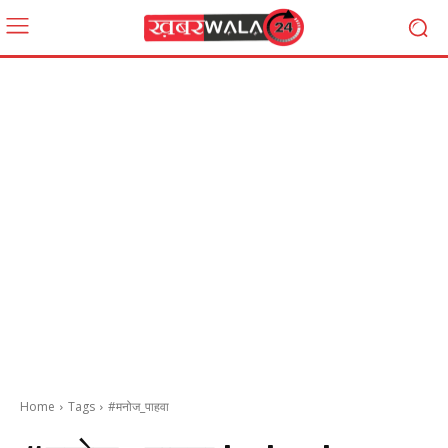
Home
Tags
#मनोज_पाहवा