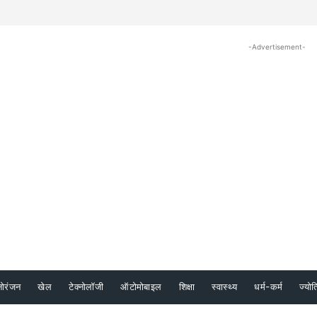
-Advertisement-
नोरंजन
खेल
टेक्नोलॉजी
ऑटोमोबाइल
शिक्षा
स्वास्थ्य
धर्म-कर्म
ज्योत