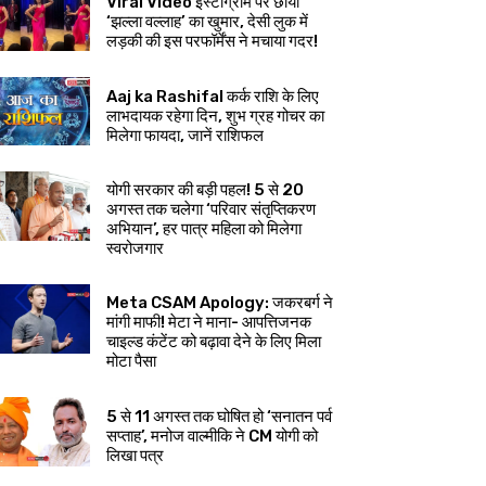
Viral Video इंस्टाग्राम पर छाया
‘झल्ला वल्लाह’ का खुमार, देसी लुक में
लड़की की इस परफॉर्मेंस ने मचाया गदर!
Aaj ka Rashifal कर्क राशि के लिए
लाभदायक रहेगा दिन, शुभ ग्रह गोचर का
मिलेगा फायदा, जानें राशिफल
योगी सरकार की बड़ी पहल! 5 से 20
अगस्त तक चलेगा ‘परिवार संतृप्तिकरण
अभियान’, हर पात्र महिला को मिलेगा
स्वरोजगार
Meta CSAM Apology: जकरबर्ग ने
मांगी माफी! मेटा ने माना- आपत्तिजनक
चाइल्ड कंटेंट को बढ़ावा देने के लिए मिला
मोटा पैसा
5 से 11 अगस्त तक घोषित हो ‘सनातन पर्व
सप्ताह’, मनोज वाल्मीकि ने CM योगी को
लिखा पत्र