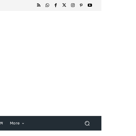
िष
More