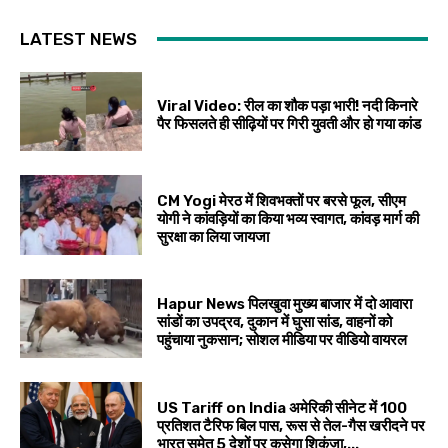
LATEST NEWS
Viral Video: रील का शौक पड़ा भारी! नदी किनारे
पैर फिसलते ही सीढ़ियों पर गिरी युवती और हो गया कांड
CM Yogi मेरठ में शिवभक्तों पर बरसे फूल, सीएम
योगी ने कांवड़ियों का किया भव्य स्वागत, कांवड़ मार्ग की
सुरक्षा का लिया जायजा
Hapur News पिलखुवा मुख्य बाजार में दो आवारा
सांडों का उपद्रव, दुकान में घुसा सांड, वाहनों को
पहुंचाया नुकसान; सोशल मीडिया पर वीडियो वायरल
US Tariff on India अमेरिकी सीनेट में 100
प्रतिशत टैरिफ बिल पास, रूस से तेल-गैस खरीदने पर
भारत समेत 5 देशों पर कसेगा शिकंजा,...