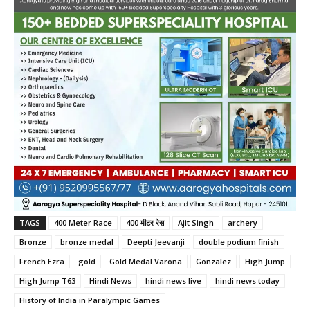
TAGS
400 Meter Race
400 मीटर रेस
Ajit Singh
archery
Bronze
bronze medal
Deepti Jeevanji
double podium finish
French Ezra
gold
Gold Medal Varona
Gonzalez
High Jump
High Jump T63
Hindi News
hindi news live
hindi news today
History of India in Paralympic Games