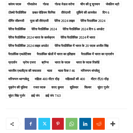
कांस्य पदक
गोंजालेज
गोल्ड
गोल्ड मेडल वरोना
चीन की वू चुनयान
जेवलिन थ्रो
टोक्यो पैरालिंपिक
डबल पोडियम फिनिश
तीरंदाजी
तुर्किये की आयसेल
दिन 6
दीप्ति जीवनजी
पूजा की तीरंदाजी
पेरिस 2024 लाइव
पेरिस पैरालंपिक 2024
पेरिस पैरालिंपिक
पेरिस पैरालिंपिक 2024
पेरिस पैरालिंपिक 2024 दिन 6 अपडेट
पेरिस पैरालिंपिक 2024 भारत के कार्यक्रम
पेरिस पैरालिंपिक 2024 में भारत
पेरिस पैरालिंपिक 2024 लाइव अपडेट
पेरिस पैरालिंपिक में भारत के 20 पदक अजीत सिंह
पैरालंपिक एथलेटिक्स
पैरालंपिक खेलों में भारत का इतिहास
पैरालंपिक में भारत का प्रदर्शन
प्रदर्शन
फ्रेच एजरा
ब्रॉन्ज
भारत के पदक
भारत के पदक रिकॉर्ड
भारतीय एथलीट्स की सफलता
भाला
भाला फेंक F46
मरियप्पन थंगावेलु
मरियप्पन थान्गावेलु
महिला 400 मीटर दौड़
महिलाओं की 400
मीटर टी20 दौड़
यूक्रेन की यूलिया
रजत पदक
शरद कुमार
शुलियार
सिल्वर
सुंदर गुर्जर
सुंदर सिंह गुर्जर
हाई जंप
हाई जंप T63