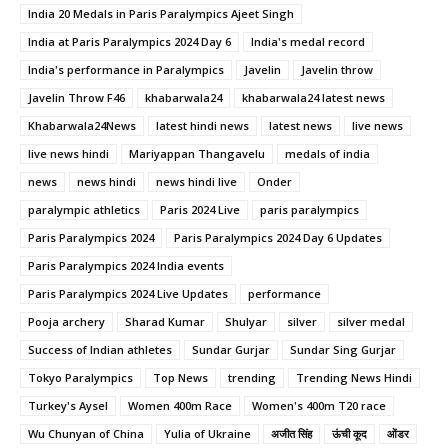
India 20 Medals in Paris Paralympics Ajeet Singh
India at Paris Paralympics 2024 Day 6
India's medal record
India's performance in Paralympics
Javelin
Javelin throw
Javelin Throw F46
khabarwala24
khabarwala24 latest news
Khabarwala24News
latest hindi news
latest news
live news
live news hindi
Mariyappan Thangavelu
medals of india
news
news hindi
news hindi live
Onder
paralympic athletics
Paris 2024 Live
paris paralympics
Paris Paralympics 2024
Paris Paralympics 2024 Day 6 Updates
Paris Paralympics 2024 India events
Paris Paralympics 2024 Live Updates
performance
Pooja archery
Sharad Kumar
Shulyar
silver
silver medal
Success of Indian athletes
Sundar Gurjar
Sundar Sing Gurjar
Tokyo Paralympics
Top News
trending
Trending News Hindi
Turkey's Aysel
Women 400m Race
Women's 400m T20 race
Wu Chunyan of China
Yulia of Ukraine
अजीत सिंह
ऊंची कूद
ओंडर