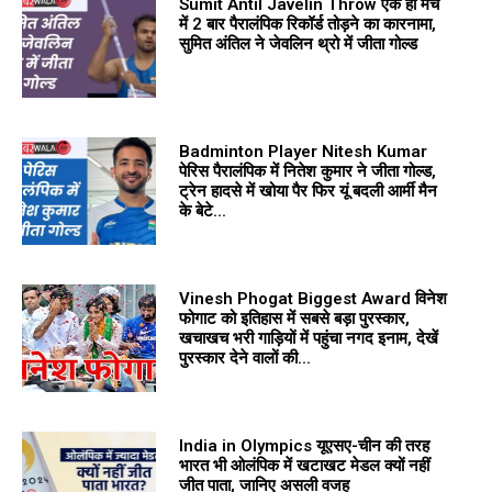
Sumit Antil Javelin Throw एक ही मैच
में 2 बार पैरालंपिक रिकॉर्ड तोड़ने का कारनामा,
सुमित अंतिल ने जेवलिन थ्रो में जीता गोल्ड
Badminton Player Nitesh Kumar
पेरिस पैरालंपिक में नितेश कुमार ने जीता गोल्ड,
ट्रेन हादसे में खोया पैर फिर यूं बदली आर्मी मैन
के बेटे...
Vinesh Phogat Biggest Award विनेश
फोगाट को इतिहास में सबसे बड़ा पुरस्कार,
खचाखच भरी गाड़ियों में पहुंचा नगद इनाम, देखें
पुरस्कार देने वालों की...
India in Olympics यूएसए-चीन की तरह
भारत भी ओलंपिक में खटाखट मेडल क्‍यों नहीं
जीत पाता, जानिए असली वजह