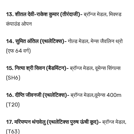
13. शीतल देवी-राकेश कुमार (तीरंदाजी)-
ब्रॉन्ज मेडल, मिक्स्ड
कंपाउंड ओपन
14. सुमित अंतिल (एथलेटिक्स)-
गोल्ड मेडल, मेन्स जैवलिन थ्रो
(एफ 64 वर्ग)
15. नित्या श्री सिवन (बैडमिंटन)-
ब्रॉन्ज मेडल, वूमेन्स सिंगल्स
(SH6)
16. दीप्ति जीवनजी (एथलेटिक्स)-
ब्रॉन्ज मेडल,वूमेन्स 400m
(T20)
17. मरियप्पन थंगावेलु (एथलेटिक्स पुरुष ऊंची कूद)-
ब्रॉन्ज मेडल,
(T63)