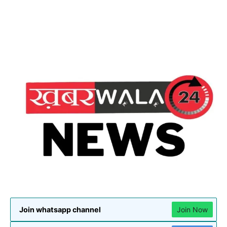
Join whatsapp channel
Join Now