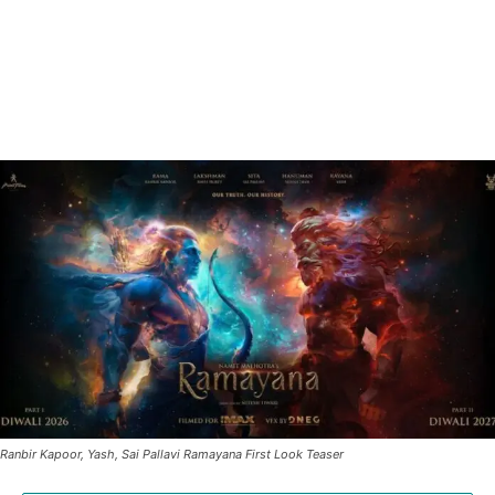
Ranbir Kapoor, Yash, Sai Pallavi Ramayana First Look Teaser