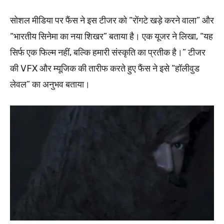
सोशल मीडिया पर फैंस ने इस टीजर को “रोंगटे खड़े करने वाला” और
“भारतीय सिनेमा का नया शिखर” बताया है। एक यूजर ने लिखा, “यह
सिर्फ एक फिल्म नहीं, बल्कि हमारी संस्कृति का प्रतीक है।” टीजर
की VFX और म्यूजिक की तारीफ करते हुए फैंस ने इसे “हॉलीवुड
लेवल” का अनुभव बताया।