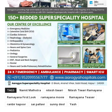
TAGS
Namit Malhotra
nitesh tiwari
Nitesh Tiwari Ramayana
Ramayana First Look
ramayana movie
Ramayana Teaser
ranbir kapoor
sai pallavi
sunny deol
Yash