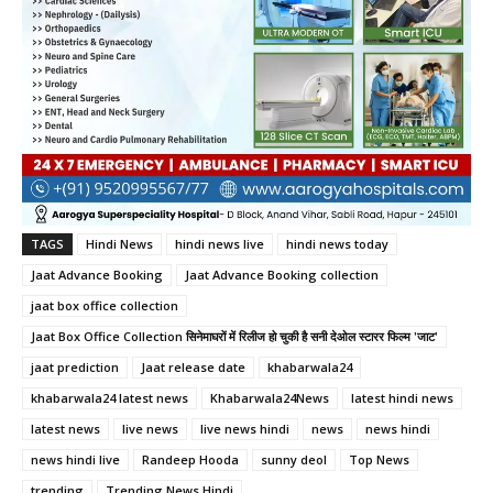
TAGS
Hindi News
hindi news live
hindi news today
Jaat Advance Booking
Jaat Advance Booking collection
jaat box office collection
Jaat Box Office Collection सिनेमाघरों में रिलीज हो चुकी है सनी देओल स्टारर फिल्म 'जाट'
jaat prediction
Jaat release date
khabarwala24
khabarwala24 latest news
Khabarwala24News
latest hindi news
latest news
live news
live news hindi
news
news hindi
news hindi live
Randeep Hooda
sunny deol
Top News
trending
Trending News Hindi