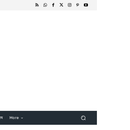
िष
More