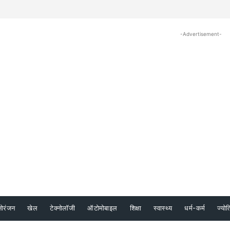
-Advertisement-
नोरंजन
खेल
टेक्नोलॉजी
ऑटोमोबाइल
शिक्षा
स्वास्थ्य
धर्म-कर्म
ज्योत