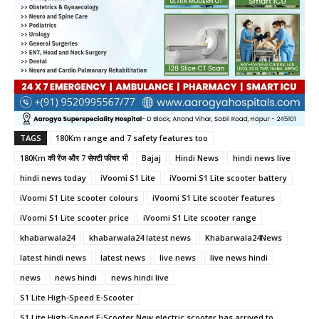
TAGS
180Km range and 7 safety features too
180Km की रेंज और 7 सेफ्टी फीचर भी
Bajaj
Hindi News
hindi news live
hindi news today
iVoomi S1 Lite
iVoomi S1 Lite scooter battery
iVoomi S1 Lite scooter colours
iVoomi S1 Lite scooter features
iVoomi S1 Lite scooter price
iVoomi S1 Lite scooter range
khabarwala24
khabarwala24 latest news
Khabarwala24News
latest hindi news
latest news
live news
live news hindi
news
news hindi
news hindi live
S1 Lite High-Speed E-Scooter
S1 Lite High-Speed ​​E-Scooter New electric scooter has arrived to