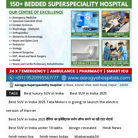
TAGS
Best luxury SUV in India
Best SUV in India 2025
Best SUV in India 2025 Tata Motors is going to launch the electric
version of Harrier
Best SUV in India 2025 हैरियर का इलेक्ट्रिक वर्जन लॉन्च करने जा रही टाटा मोटर्स
Best SUV in India under 10 lakhs
design revealed
Hindi News
hindi news live
hindi news today
khabarwala24