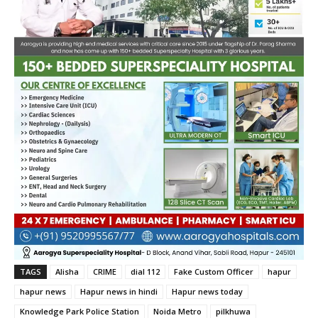
TAGS
Alisha
CRIME
dial 112
Fake Custom Officer
hapur
hapur news
Hapur news in hindi
Hapur news today
Knowledge Park Police Station
Noida Metro
pilkhuwa