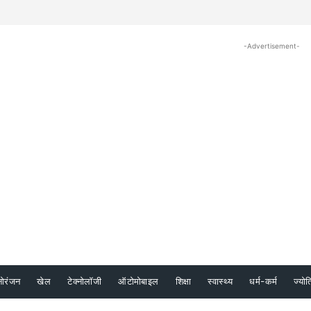
-Advertisement-
नोरंजन
खेल
टेक्नोलॉजी
ऑटोमोबाइल
शिक्षा
स्वास्थ्य
धर्म-कर्म
ज्योत