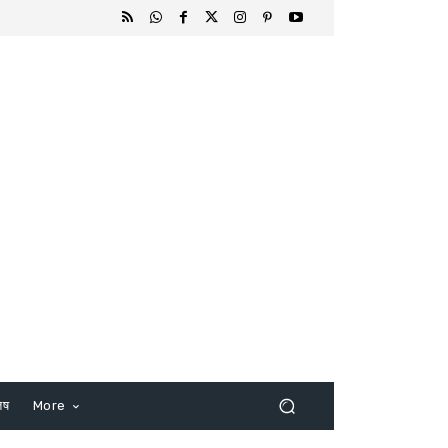
िष
More