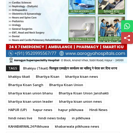
TAGS
Bhakiyu (Tikait) पिलखुवा एक्सईएन कार्यालय का भाकियू ने घेराव कर दिया धरना
bhakiyu tikait
Bhartiya Kisan
bhartiya kisan news
Bhartiya Kisan Sangh
Bhartiya Kisan Union
bhartiya kisan union bhanu
Bhartiya Kisan Union Janshakti
bhartiya kisan union leader
bhartiya kisan union news
HAPUR (UP)
hapur news
hapur pilkhuwa
Hindi News
hindi news live
hindi news today
in pilkhuwa
KAHABARWAL24 Pilkhuwa
khabarwala pilkhuwa news