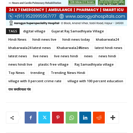
TAGS
digital village
Gujarat Raj Samadhiyala Village
Hindi News
hindi news live
hindi news today
khabarwala24
khabarwala24 latest news
Khabarwala24News
latest hindi news
latest news
live news
live news hindi
news
news hindi
news hindi live
plastic free village
Raj Samadhiyala village
Top News
trending
Trending News Hindi
village with 0 percent crime rate
village with 100 percent education
राज समाधियाला गांव