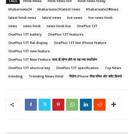
TAGS
Hindi News
hindi news live
hindi news today
khabarwala24
khabarwala24 latest news
Khabarwala24News
latest hindi news
latest news
live news
live news hindi
news
news hindi
news hindi live
OnePlus 13T
OnePlus 13T battery
OnePlus 13T features
OnePlus 13T flat display
OnePlus 13T like iPhone feature
OnePlus 13T new feature
OnePlus 13T New Feature जल्द ही लॉन्च होने जा रहा नया स्मार्टफोन
OnePlus 13T shortcut key
OnePlus 13T specification
Top News
trending
Trending News Hindi
मिलेगा iPhone जैसा फीचर और फ्लैट डिस्प्ले