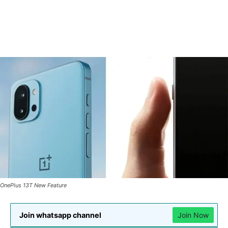
OnePlus 13T New Feature
Join whatsapp channel
Join Now