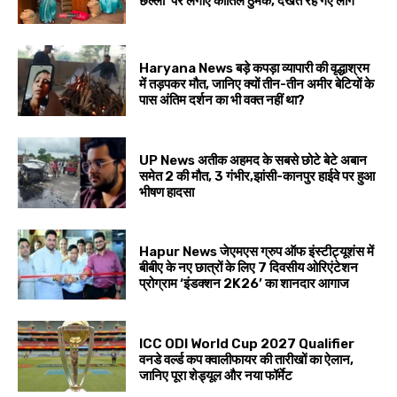
छल्लो’ पर लगाए कातिल ठुमके, देखते रह गए लोग
Haryana News बड़े कपड़ा व्यापारी की वृद्धाश्रम
में तड़पकर मौत, जानिए क्यों तीन-तीन अमीर बेटियों के
पास अंतिम दर्शन का भी वक्त नहीं था?
UP News अतीक अहमद के सबसे छोटे बेटे अबान
समेत 2 की मौत, 3 गंभीर,झांसी-कानपुर हाईवे पर हुआ
भीषण हादसा
Hapur News जेएमएस ग्रुप ऑफ इंस्टीट्यूशंस में
बीबीए के नए छात्रों के लिए 7 दिवसीय ओरिएंटेशन
प्रोग्राम ‘इंडक्शन 2K26’ का शानदार आगाज
ICC ODI World Cup 2027 Qualifier
वनडे वर्ल्ड कप क्वालीफायर की तारीखों का ऐलान,
जानिए पूरा शेड्यूल और नया फॉर्मेट