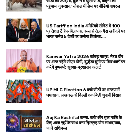
सांडों का उपद्रव, दुकान में घुसा सांड, वाहनों को
पहुंचाया नुकसान; सोशल मीडिया पर वीडियो वायरल
US Tariff on India अमेरिकी सीनेट में 100
प्रतिशत टैरिफ बिल पास, रूस से तेल-गैस खरीदने पर
भारत समेत 5 देशों पर कसेगा शिकंजा,...
Kanwar Yatra 2026 कांवड़ यात्रा: मेरठ दौर
पर आज रहेंगे सीएम योगी, दुल्हैडा चुंगी पर शिवभक्तों पर
करेंगे पुष्पवर्षा; सुरक्षा-प्रशासन अलर्ट
UP MLC Election 6 बची सीटों पर भाजपा में
घमासान, लखनऊ से दिल्ली तक बिछी चुनावी बिसात
Aaj Ka Rashifal कन्या, कर्क और तुला राशि के
लिए आज सूर्य के साथ बना त्रिग्रह योग लाभदायक,
जानें राशिफल