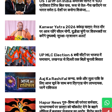
US Tariff on India अमेरिकी सीनेट में 100
प्रतिशत टैरिफ बिल पास, रूस से तेल-गैस खरीदने पर
भारत समेत 5 देशों पर कसेगा शिकंजा,...
Kanwar Yatra 2026 कांवड़ यात्रा: मेरठ दौर
पर आज रहेंगे सीएम योगी, दुल्हैडा चुंगी पर शिवभक्तों पर
करेंगे पुष्पवर्षा; सुरक्षा-प्रशासन अलर्ट
UP MLC Election 6 बची सीटों पर भाजपा में
घमासान, लखनऊ से दिल्ली तक बिछी चुनावी बिसात
Aaj Ka Rashifal कन्या, कर्क और तुला राशि के
लिए आज सूर्य के साथ बना त्रिग्रह योग लाभदायक,
जानें राशिफल
Hapur News गुरु-शिष्य की परंपरा शर्मसार,
प्रधानाचार्य पर छात्रा को चॉकलेट देने के बहाने
ऑफिस में बुलाकर छेड़छाड़ का आरोप, विरोध करने पर