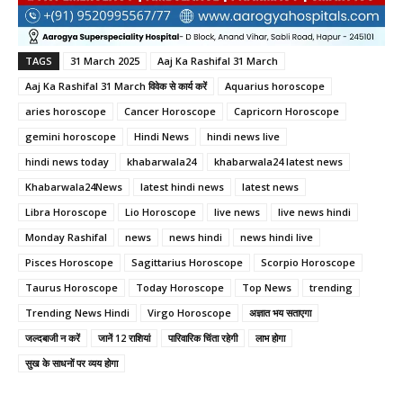
TAGS
31 March 2025
Aaj Ka Rashifal 31 March
Aaj Ka Rashifal 31 March विवेक से कार्य करें
Aquarius horoscope
aries horoscope
Cancer Horoscope
Capricorn Horoscope
gemini horoscope
Hindi News
hindi news live
hindi news today
khabarwala24
khabarwala24 latest news
Khabarwala24News
latest hindi news
latest news
Libra Horoscope
Lio Horoscope
live news
live news hindi
Monday Rashifal
news
news hindi
news hindi live
Pisces Horoscope
Sagittarius Horoscope
Scorpio Horoscope
Taurus Horoscope
Today Horoscope
Top News
trending
Trending News Hindi
Virgo Horoscope
अज्ञात भय सताएगा
जल्दबाजी न करें
जानें 12 राशियां
पारिवारिक चिंता रहेगी
लाभ होगा
सुख के साधनों पर व्यय होगा