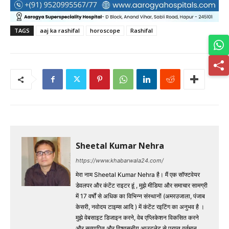
TAGS
aaj ka rashifal
horoscope
Rashifal
Sheetal Kumar Nehra
https://www.khabarwala24.com/
मेरा नाम Sheetal Kumar Nehra है। मैं एक सॉफ्टवेयर
डेवलपर और कंटेंट राइटर हूं , मुझे मीडिया और समाचार सामग्री
में 17 वर्षों से अधिक का विभिन्न संस्थानों (अमरउजाला, पंजाब
केसरी, नवोदय टाइम्स आदि ) में कंटेंट रइटिंग का अनुभव है ।
मुझे वेबसाइट डिजाइन करने, वेब एप्लिकेशन विकसित करने
और सत्यापित और विश्वसनीय आउटलेट से प्राप्त वर्तमान