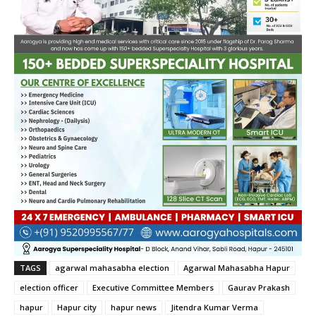
TAGS
agarwal mahasabha election
Agarwal Mahasabha Hapur
election officer
Executive Committee Members
Gaurav Prakash
hapur
Hapur city
hapur news
Jitendra Kumar Verma