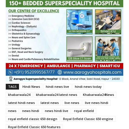
TAGS
Hindi News
hindi news live
hindi news today
khabarwala24
khabarwala24 latest news
Khabarwala24News
latest hindi news
latest news
live news
live news hindi
news
news hindi
news hindi live
royal enfield
royal enfield classic 650 design
Royal Enfield Classic 650 engine
Royal Enfield Classic 650 features