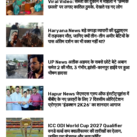
Viral Video: सब्जी की दुकान में महिला ने ‘छम्मक
छल्लो’ पर लगाए कातिल ठुमके, देखते रह गए लोग
Haryana News बड़े कपड़ा व्यापारी की वृद्धाश्रम
में तड़पकर मौत, जानिए क्यों तीन-तीन अमीर बेटियों के
पास अंतिम दर्शन का भी वक्त नहीं था?
UP News अतीक अहमद के सबसे छोटे बेटे अबान
समेत 2 की मौत, 3 गंभीर,झांसी-कानपुर हाईवे पर हुआ
भीषण हादसा
Hapur News जेएमएस ग्रुप ऑफ इंस्टीट्यूशंस में
बीबीए के नए छात्रों के लिए 7 दिवसीय ओरिएंटेशन
प्रोग्राम ‘इंडक्शन 2K26’ का शानदार आगाज
ICC ODI World Cup 2027 Qualifier
वनडे वर्ल्ड कप क्वालीफायर की तारीखों का ऐलान,
जानिए पूरा शेड्यूल और नया फॉर्मेट