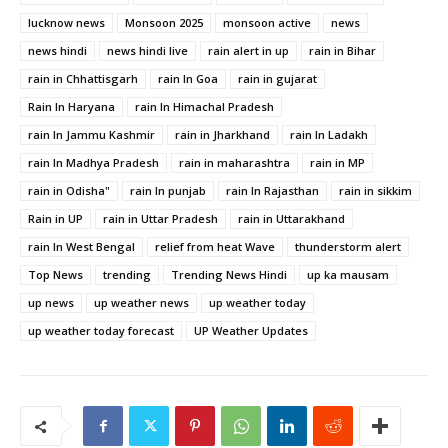
lucknow news
Monsoon 2025
monsoon active
news
news hindi
news hindi live
rain alert in up
rain in Bihar
rain in Chhattisgarh
rain In Goa
rain in gujarat
Rain In Haryana
rain In Himachal Pradesh
rain In Jammu Kashmir
rain in Jharkhand
rain In Ladakh
rain In Madhya Pradesh
rain in maharashtra
rain in MP
rain in Odisha"
rain In punjab
rain In Rajasthan
rain in sikkim
Rain in UP
rain in Uttar Pradesh
rain in Uttarakhand
rain In West Bengal
relief from heat Wave
thunderstorm alert
Top News
trending
Trending News Hindi
up ka mausam
up news
up weather news
up weather today
up weather today forecast
UP Weather Updates