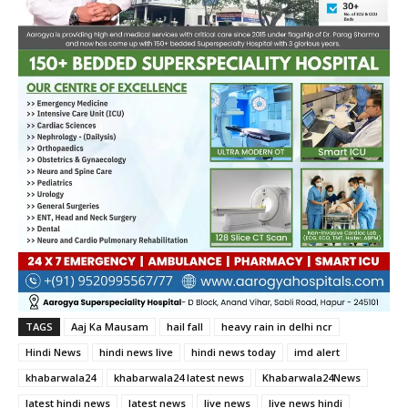
TAGS
Aaj Ka Mausam
hail fall
heavy rain in delhi ncr
Hindi News
hindi news live
hindi news today
imd alert
khabarwala24
khabarwala24 latest news
Khabarwala24News
latest hindi news
latest news
live news
live news hindi