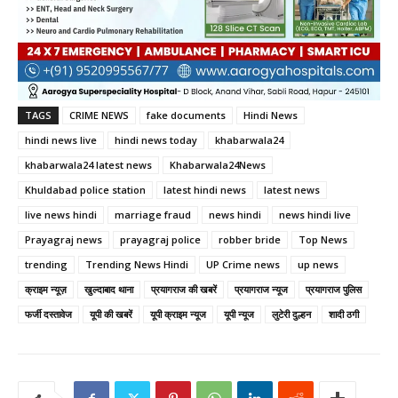
TAGS
CRIME NEWS
fake documents
Hindi News
hindi news live
hindi news today
khabarwala24
khabarwala24 latest news
Khabarwala24News
Khuldabad police station
latest hindi news
latest news
live news hindi
marriage fraud
news hindi
news hindi live
Prayagraj news
prayagraj police
robber bride
Top News
trending
Trending News Hindi
UP Crime news
up news
क्राइम न्यूज़
खुल्दाबाद थाना
प्रयागराज की खबरें
प्रयागराज न्यूज
प्रयागराज पुलिस
फर्जी दस्तावेज
यूपी की खबरें
यूपी क्राइम न्‍यूज
यूपी न्यूज
लुटेरी दुल्हन
शादी ठगी