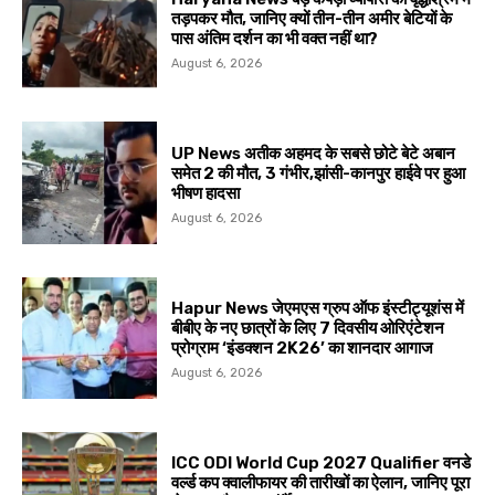
तड़पकर मौत, जानिए क्यों तीन-तीन अमीर बेटियों के
पास अंतिम दर्शन का भी वक्त नहीं था?
August 6, 2026
UP News अतीक अहमद के सबसे छोटे बेटे अबान
समेत 2 की मौत, 3 गंभीर,झांसी-कानपुर हाईवे पर हुआ
भीषण हादसा
August 6, 2026
Hapur News जेएमएस ग्रुप ऑफ इंस्टीट्यूशंस में
बीबीए के नए छात्रों के लिए 7 दिवसीय ओरिएंटेशन
प्रोग्राम ‘इंडक्शन 2K26’ का शानदार आगाज
August 6, 2026
ICC ODI World Cup 2027 Qualifier वनडे
वर्ल्ड कप क्वालीफायर की तारीखों का ऐलान, जानिए पूरा